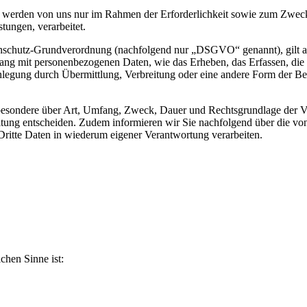
werden von uns nur im Rahmen der Erforderlichkeit sowie zum Zwecke 
stungen, verarbeitet.
nschutz-Grundverordnung (nachfolgend nur „DSGVO“ genannt), gilt als 
ng mit personenbezogenen Daten, wie das Erheben, das Erfassen, die 
legung durch Übermittlung, Verbreitung oder eine andere Form der Ber
sbesondere über Art, Umfang, Zweck, Dauer und Rechtsgrundlage der Ve
itung entscheiden. Zudem informieren wir Sie nachfolgend über die v
ritte Daten in wiederum eigener Verantwortung verarbeiten.
ichen Sinne ist: