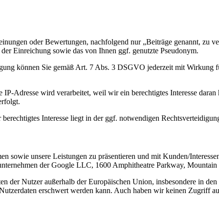
 Meinungen oder Bewertungen, nachfolgend nur „Beiträge genannt, zu ve
t der Einreichung sowie das von Ihnen ggf. genutzte Pseudonym.
ligung können Sie gemäß Art. 7 Abs. 3 DSGVO jederzeit mit Wirkung fü
P-Adresse wird verarbeitet, weil wir ein berechtigtes Interesse daran h
rfolgt.
 berechtigtes Interesse liegt in der ggf. notwendigen Rechtsverteidigun
n sowie unsere Leistungen zu präsentieren und mit Kunden/Interessen
hterunternehmen der Google LLC, 1600 Amphitheatre Parkway, Mounta
Daten der Nutzer außerhalb der Europäischen Union, insbesondere in den
ie Nutzerdaten erschwert werden kann. Auch haben wir keinen Zugriff auf