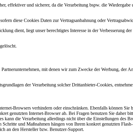
her, effektiver und sicherer, da die Verarbeitung bspw. die Wiedergabe u
, sofern diese Cookies Daten zur Vertragsanbahnung oder Vertragsabwic
lung dient, liegt unser berechtigtes Interesse in der Verbesserung der F
gelöscht.
 Partnerunternehmen, mit denen wir zum Zwecke der Werbung, der Analys
sgrundlagen der Verarbeitung solcher Drittanbieter-Cookies, entnehme
Internet-Browsers verhindern oder einschränken. Ebenfalls können Sie be
et genutzten Internet-Browser ab. Bei Fragen benutzen Sie daher bitt
es kann die Verarbeitung allerdings nicht über die Einstellungen des B
chen Schritte und Maßnahmen hängen von Ihrem konkret genutzten Flash-P
ich an den Hersteller bzw. Benutzer-Support.