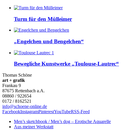
Turm für den Mülleimer
„Engelchen und Bengelchen“
Bewegliche Kunstwerke „Toulouse-Lautrec“
Thomas Schöne
art + grafik
Frankau 9
87675
Rettenbach a.A.
08860 / 922654
0172 / 8162521
info@schoene-online.de
Facebook
Instagram
Pinterest
YouTube
RSS-Feed
Men’s sketchbook / Men’s dog – Erotische Aquarelle
Aus meiner Werkstatt