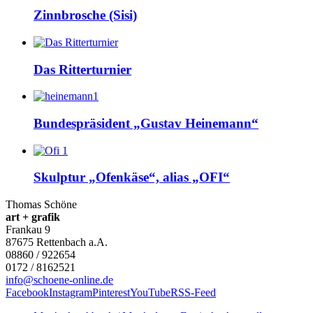
Zinnbrosche (Sisi)
Das Ritterturnier
Bundespräsident „Gustav Heinemann“
Skulptur „Ofenkäse“, alias „OFI“
Thomas Schöne
art + grafik
Frankau 9
87675
Rettenbach a.A.
08860 / 922654
0172 / 8162521
info@schoene-online.de
Facebook
Instagram
Pinterest
YouTube
RSS-Feed