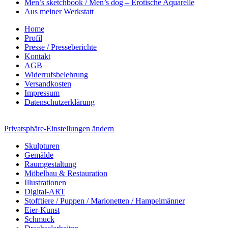
Men’s sketchbook / Men’s dog – Erotische Aquarelle
Aus meiner Werkstatt
Home
Profil
Presse / Presseberichte
Kontakt
AGB
Widerrufsbelehrung
Versandkosten
Impressum
Datenschutzerklärung
Privatsphäre-Einstellungen ändern
Skulpturen
Gemälde
Raumgestaltung
Möbelbau & Restauration
Illustrationen
Digital-ART
Stofftiere / Puppen / Marionetten / Hampelmänner
Eier-Kunst
Schmuck