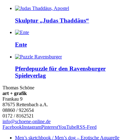
Skulptur „Judas Thaddäus“
Ente
Pferdepuzzle für den Ravensburger
Spieleverlag
Thomas Schöne
art + grafik
Frankau 9
87675
Rettenbach a.A.
08860 / 922654
0172 / 8162521
info@schoene-online.de
Facebook
Instagram
Pinterest
YouTube
RSS-Feed
Men’s sketchbook / Men’s dog – Erotische Aquarelle