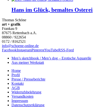
Hans im Glück, bemaltes Osterei
Thomas Schöne
art + grafik
Frankau 9
87675
Rettenbach a.A.
08860 / 922654
0172 / 8162521
info@schoene-online.de
Facebook
Instagram
Pinterest
YouTube
RSS-Feed
Men’s sketchbook / Men’s dog – Erotische Aquarelle
Aus meiner Werkstatt
Home
Profil
Presse / Presseberichte
Kontakt
AGB
Widerrufsbelehrung
Versandkosten
Impressum
Datenschutzerklärung