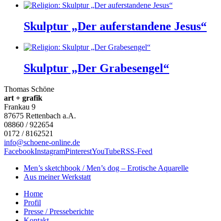
Skulptur „Der auferstandene Jesus“
Skulptur „Der Grabesengel“
Thomas Schöne
art + grafik
Frankau 9
87675
Rettenbach a.A.
08860 / 922654
0172 / 8162521
info@schoene-online.de
Facebook
Instagram
Pinterest
YouTube
RSS-Feed
Men’s sketchbook / Men’s dog – Erotische Aquarelle
Aus meiner Werkstatt
Home
Profil
Presse / Presseberichte
Kontakt