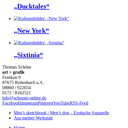
„Ducktales“
„New York“
„Sixtinia“
Thomas Schöne
art + grafik
Frankau 9
87675
Rettenbach a.A.
08860 / 922654
0172 / 8162521
info@schoene-online.de
Facebook
Instagram
Pinterest
YouTube
RSS-Feed
Men’s sketchbook / Men’s dog – Erotische Aquarelle
Aus meiner Werkstatt
Home