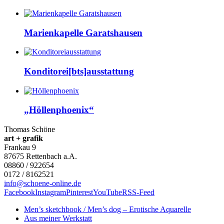
Marienkapelle Garatshausen
Konditorei[bts]ausstattung
„Höllenphoenix“
Thomas Schöne
art + grafik
Frankau 9
87675
Rettenbach a.A.
08860 / 922654
0172 / 8162521
info@schoene-online.de
Facebook
Instagram
Pinterest
YouTube
RSS-Feed
Men’s sketchbook / Men’s dog – Erotische Aquarelle
Aus meiner Werkstatt