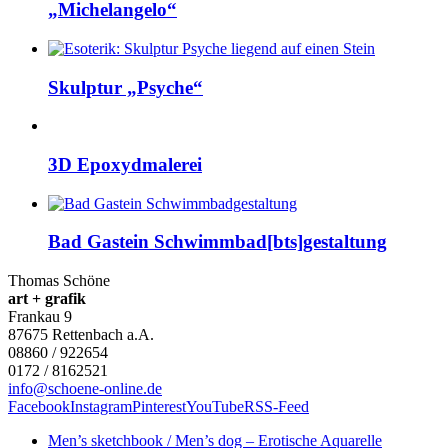
„Michelangelo“
Skulptur „Psyche“
3D Epoxydmalerei
Bad Gastein Schwimmbad[bts]gestaltung
Thomas Schöne
art + grafik
Frankau 9
87675
Rettenbach a.A.
08860 / 922654
0172 / 8162521
info@schoene-online.de
Facebook
Instagram
Pinterest
YouTube
RSS-Feed
Men’s sketchbook / Men’s dog – Erotische Aquarelle