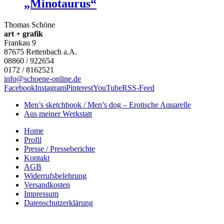
„Minotaurus“
Thomas Schöne
art + grafik
Frankau 9
87675
Rettenbach a.A.
08860 / 922654
0172 / 8162521
info@schoene-online.de
Facebook
Instagram
Pinterest
YouTube
RSS-Feed
Men’s sketchbook / Men’s dog – Erotische Aquarelle
Aus meiner Werkstatt
Home
Profil
Presse / Presseberichte
Kontakt
AGB
Widerrufsbelehrung
Versandkosten
Impressum
Datenschutzerklärung