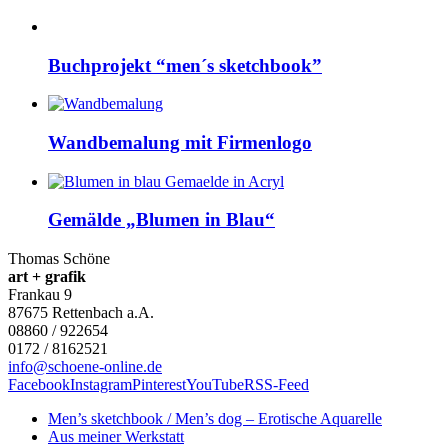
Buchprojekt “men´s sketchbook”
Wandbemalung mit Firmenlogo
Gemälde „Blumen in Blau“
Thomas Schöne
art + grafik
Frankau 9
87675
Rettenbach a.A.
08860 / 922654
0172 / 8162521
info@schoene-online.de
Facebook
Instagram
Pinterest
YouTube
RSS-Feed
Men’s sketchbook / Men’s dog – Erotische Aquarelle
Aus meiner Werkstatt