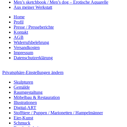
Men’s sketchbook / Men’s dog – Erotische Aquarelle
Aus meiner Werkstatt
Home
Profil
Presse / Presseberichte
Kontakt
AGB
Widerrufsbelehrung
Versandkosten
Impressum
Datenschutzerklärung
Privatsphäre-Einstellungen ändern
Skulpturen
Gemälde
Raumgestaltung
Möbelbau & Restauration
Illustrationen
Digital-ART
Stofftiere / Puppen / Marionetten / Hampelmänner
Eier-Kunst
Schmuck