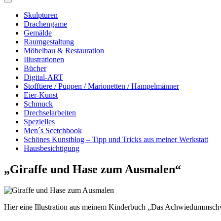
Skulpturen
Drachengame
Gemälde
Raumgestaltung
Möbelbau & Restauration
Illustrationen
Bücher
Digital-ART
Stofftiere / Puppen / Marionetten / Hampelmänner
Eier-Kunst
Schmuck
Drechselarbeiten
Spezielles
Men´s Scetchbook
Schönes Kunstblog – Tipp und Tricks aus meiner Werkstatt
Hausbesichtigung
„Giraffe und Hase zum Ausmalen“
Hier eine Illustration aus meinem Kinderbuch „Das Achwiedummschw