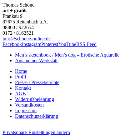
Thomas Schöne
art + grafik
Frankau 9
87675
Rettenbach a.A.
08860 / 922654
0172 / 8162521
info@schoene-online.de
Facebook
Instagram
Pinterest
YouTube
RSS-Feed
Men’s sketchbook / Men’s dog – Erotische Aquarelle
Aus meiner Werkstatt
Home
Profil
Presse / Presseberichte
Kontakt
AGB
Widerrufsbelehrung
Versandkosten
Impressum
Datenschutzerklärung
Privatsphäre-Einstellungen ändern