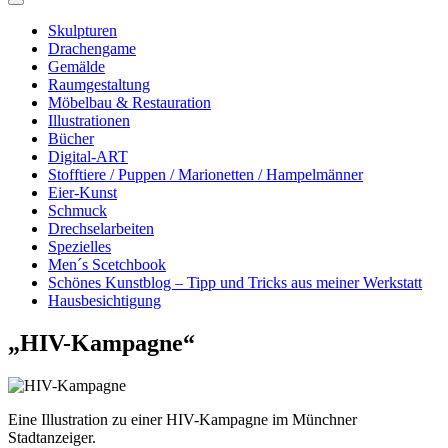
Skulpturen
Drachengame
Gemälde
Raumgestaltung
Möbelbau & Restauration
Illustrationen
Bücher
Digital-ART
Stofftiere / Puppen / Marionetten / Hampelmänner
Eier-Kunst
Schmuck
Drechselarbeiten
Spezielles
Men´s Scetchbook
Schönes Kunstblog – Tipp und Tricks aus meiner Werkstatt
Hausbesichtigung
„HIV-Kam­pa­g­ne“
Eine Illustration zu einer HIV-Kampagne im Münchner
Stadtanzeiger.