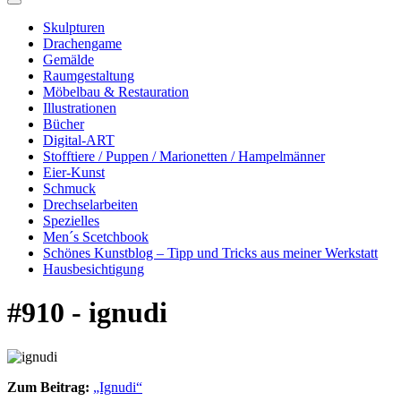
Skulpturen
Drachengame
Gemälde
Raumgestaltung
Möbelbau & Restauration
Illustrationen
Bücher
Digital-ART
Stofftiere / Puppen / Marionetten / Hampelmänner
Eier-Kunst
Schmuck
Drechselarbeiten
Spezielles
Men´s Scetchbook
Schönes Kunstblog – Tipp und Tricks aus meiner Werkstatt
Hausbesichtigung
#910 - ignudi
Zum Beitrag:
„Ignudi“