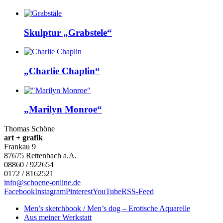
Skulptur „Grabstele“
„Charlie Chaplin“
„Marilyn Monroe“
Thomas Schöne
art + grafik
Frankau 9
87675
Rettenbach a.A.
08860 / 922654
0172 / 8162521
info@schoene-online.de
Facebook
Instagram
Pinterest
YouTube
RSS-Feed
Men’s sketchbook / Men’s dog – Erotische Aquarelle
Aus meiner Werkstatt