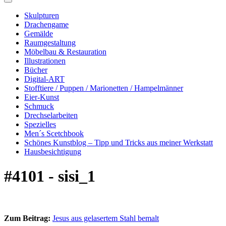
Skulpturen
Drachengame
Gemälde
Raumgestaltung
Möbelbau & Restauration
Illustrationen
Bücher
Digital-ART
Stofftiere / Puppen / Marionetten / Hampelmänner
Eier-Kunst
Schmuck
Drechselarbeiten
Spezielles
Men´s Scetchbook
Schönes Kunstblog – Tipp und Tricks aus meiner Werkstatt
Hausbesichtigung
#4101 - sisi_1
Zum Beitrag:
Jesus aus gelasertem Stahl bemalt