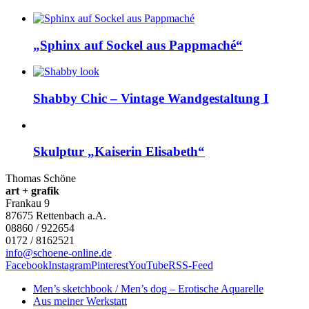
„Sphinx auf Sockel aus Pappmaché“
Shabby Chic – Vintage Wandgestaltung I
Skulptur „Kaiserin Elisabeth“
Thomas Schöne
art + grafik
Frankau 9
87675
Rettenbach a.A.
08860 / 922654
0172 / 8162521
info@schoene-online.de
Facebook
Instagram
Pinterest
YouTube
RSS-Feed
Men’s sketchbook / Men’s dog – Erotische Aquarelle
Aus meiner Werkstatt