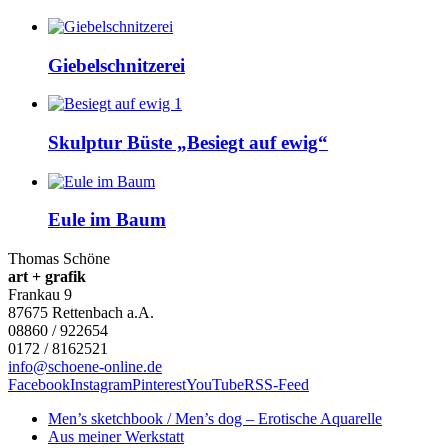
Giebelschnitzerei
Skulptur Büste „Besiegt auf ewig“
Eule im Baum
Thomas Schöne
art + grafik
Frankau 9
87675
Rettenbach a.A.
08860 / 922654
0172 / 8162521
info@schoene-online.de
Facebook
Instagram
Pinterest
YouTube
RSS-Feed
Men’s sketchbook / Men’s dog – Erotische Aquarelle
Aus meiner Werkstatt