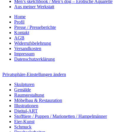
Men’s sketchbook / Men’s dog – Erotische Aquarelle
Aus meiner Werkstatt
Home
Profil
Presse / Presseberichte
Kontakt
AGB
Widerrufsbelehrung
Versandkosten
Impressum
Datenschutzerklärung
Privatsphäre-Einstellungen ändern
Skulpturen
Gemälde
Raumgestaltung
Möbelbau & Restauration
Illustrationen
Digital-ART
Stofftiere / Puppen / Marionetten / Hampelmänner
Eier-Kunst
Schmuck