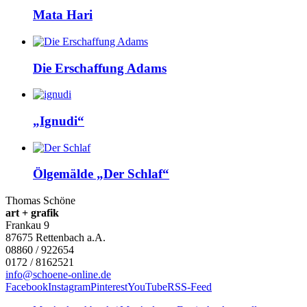
Mata Hari
Die Erschaffung Adams
„Ignudi“
Ölgemälde „Der Schlaf“
Thomas Schöne
art + grafik
Frankau 9
87675
Rettenbach a.A.
08860 / 922654
0172 / 8162521
info@schoene-online.de
Facebook
Instagram
Pinterest
YouTube
RSS-Feed