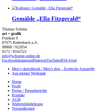
Gemälde „Ella Fitzgerald“
Thomas Schöne
art + grafik
Frankau 9
87675
Rettenbach a.A.
08860 / 922654
0172 / 8162521
info@schoene-online.de
Facebook
Instagram
Pinterest
YouTube
RSS-Feed
Men’s sketchbook / Men’s dog – Erotische Aquarelle
Aus meiner Werkstatt
Home
Profil
Presse / Presseberichte
Kontakt
AGB
Widerrufsbelehrung
Versandkosten