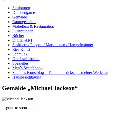
Skulpturen
Drachengame
Gemälde
Raumgestaltung
Möbelbau & Restauration
Illustrationen
Bücher
Digital-ART
Stofftiere / Puppen / Marionetten / Hampelmänner
Eier-Kunst
Schmuck
Drechselarbeiten
Spezielles
Men´s Scetchbook
Schönes Kunstblog – Tipp und Tricks aus meiner Werkstatt
Hausbesichtigung
Gemälde „Michael Jackson“
…gone to soon……