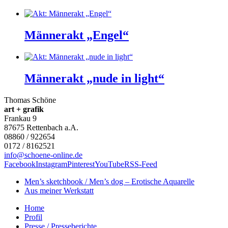
Männerakt „Engel“
Männerakt „nude in light“
Thomas Schöne
art + grafik
Frankau 9
87675
Rettenbach a.A.
08860 / 922654
0172 / 8162521
info@schoene-online.de
Facebook
Instagram
Pinterest
YouTube
RSS-Feed
Men’s sketchbook / Men’s dog – Erotische Aquarelle
Aus meiner Werkstatt
Home
Profil
Presse / Presseberichte