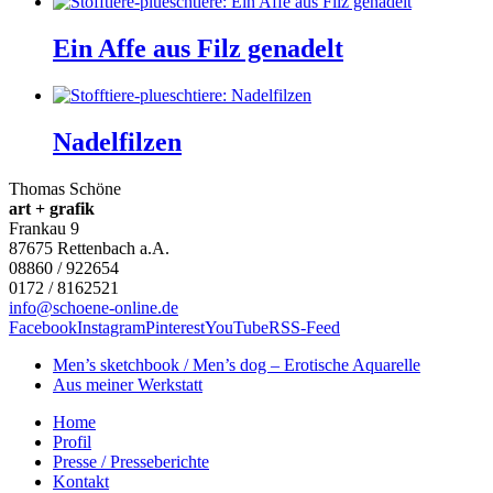
Ein Affe aus Filz genadelt
Nadelfilzen
Thomas Schöne
art + grafik
Frankau 9
87675
Rettenbach a.A.
08860 / 922654
0172 / 8162521
info@schoene-online.de
Facebook
Instagram
Pinterest
YouTube
RSS-Feed
Men’s sketchbook / Men’s dog – Erotische Aquarelle
Aus meiner Werkstatt
Home
Profil
Presse / Presseberichte
Kontakt