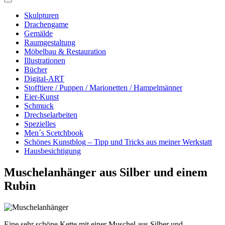
Skulpturen
Drachengame
Gemälde
Raumgestaltung
Möbelbau & Restauration
Illustrationen
Bücher
Digital-ART
Stofftiere / Puppen / Marionetten / Hampelmänner
Eier-Kunst
Schmuck
Drechselarbeiten
Spezielles
Men´s Scetchbook
Schönes Kunstblog – Tipp und Tricks aus meiner Werkstatt
Hausbesichtigung
Muschelanhänger aus Silber und einem
Rubin
Eine sehr schöne Kette mit einer Muschel aus Silber und