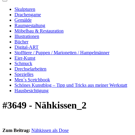
Skulpturen
Drachengame
Gemälde
Raumgestaltung
Möbelbau & Restauration
Illustrationen
Bücher
Digital-ART
Stofftiere / Puppen / Marionetten / Hampelmänner
Eier-Kunst
Schmuck
Drechselarbeiten
Spezielles
Men´s Scetchbook
Schönes Kunstblog – Tipp und Tricks aus meiner Werkstatt
Hausbesichtigung
#3649 - Nähkissen_2
Zum Beitrag:
Nähkissen als Dose