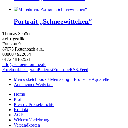
Portrait „Schneewittchen“
Thomas Schöne
art + grafik
Frankau 9
87675
Rettenbach a.A.
08860 / 922654
0172 / 8162521
info@schoene-online.de
Facebook
Instagram
Pinterest
YouTube
RSS-Feed
Men’s sketchbook / Men’s dog – Erotische Aquarelle
Aus meiner Werkstatt
Home
Profil
Presse / Presseberichte
Kontakt
AGB
Widerrufsbelehrung
Versandkosten