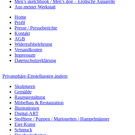
Men’s sketchbook / Men’s dog – Erotische Aquarelle
Aus meiner Werkstatt
Home
Profil
Presse / Presseberichte
Kontakt
AGB
Widerrufsbelehrung
Versandkosten
Impressum
Datenschutzerklärung
Privatsphäre-Einstellungen ändern
Skulpturen
Gemälde
Raumgestaltung
Möbelbau & Restauration
Illustrationen
Digital-ART
Stofftiere / Puppen / Marionetten / Hampelmänner
Eier-Kunst
Schmuck