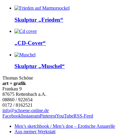
Skulptur „Frieden“
„CD-Cover“
Skulptur „Muschel“
Thomas Schöne
art + grafik
Frankau 9
87675
Rettenbach a.A.
08860 / 922654
0172 / 8162521
info@schoene-online.de
Facebook
Instagram
Pinterest
YouTube
RSS-Feed
Men’s sketchbook / Men’s dog – Erotische Aquarelle
Aus meiner Werkstatt