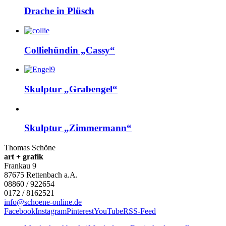
Drache in Plüsch
Colliehündin „Cassy“
Skulptur „Grabengel“
Skulptur „Zimmermann“
Thomas Schöne
art + grafik
Frankau 9
87675
Rettenbach a.A.
08860 / 922654
0172 / 8162521
info@schoene-online.de
Facebook
Instagram
Pinterest
YouTube
RSS-Feed