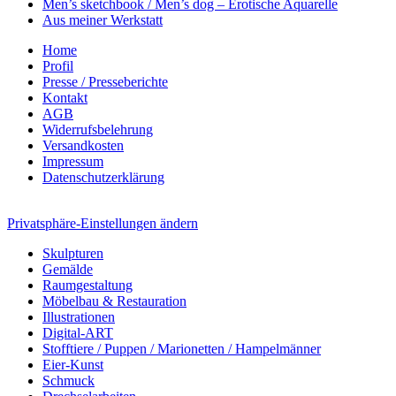
Men’s sketchbook / Men’s dog – Erotische Aquarelle
Aus meiner Werkstatt
Home
Profil
Presse / Presseberichte
Kontakt
AGB
Widerrufsbelehrung
Versandkosten
Impressum
Datenschutzerklärung
Privatsphäre-Einstellungen ändern
Skulpturen
Gemälde
Raumgestaltung
Möbelbau & Restauration
Illustrationen
Digital-ART
Stofftiere / Puppen / Marionetten / Hampelmänner
Eier-Kunst
Schmuck