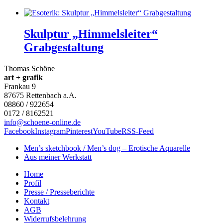
Skulptur „Himmelsleiter“
Grabgestaltung
Thomas Schöne
art + grafik
Frankau 9
87675
Rettenbach a.A.
08860 / 922654
0172 / 8162521
info@schoene-online.de
Facebook
Instagram
Pinterest
YouTube
RSS-Feed
Men’s sketchbook / Men’s dog – Erotische Aquarelle
Aus meiner Werkstatt
Home
Profil
Presse / Presseberichte
Kontakt
AGB
Widerrufsbelehrung