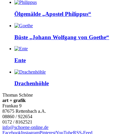
Ölgemälde „Apostel Philippus“
Büste „Johann Wolfgang von Goethe“
Ente
Drachenhöhle
Thomas Schöne
art + grafik
Frankau 9
87675
Rettenbach a.A.
08860 / 922654
0172 / 8162521
info@schoene-online.de
Facebook
Instagram
Pinterest
YouTube
RSS-Feed