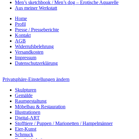
Men’s sketchbook / Men’s dog – Erotische Aquarelle
Aus meiner Werkstatt
Home
Profil
Presse / Presseberichte
Kontakt
AGB
Widerrufsbelehrung
Versandkosten
Impressum
Datenschutzerklärung
Privatsphäre-Einstellungen ändern
Skulpturen
Gemälde
Raumgestaltung
Möbelbau & Restauration
Illustrationen
Digital-ART
Stofftiere / Puppen / Marionetten / Hampelmänner
Eier-Kunst
Schmuck