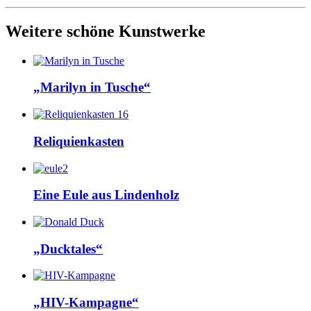
Weitere schöne Kunstwerke
„Marilyn in Tusche“
Reliquienkasten
Eine Eule aus Lindenholz
„Ducktales“
„HIV-Kam­pa­g­ne“