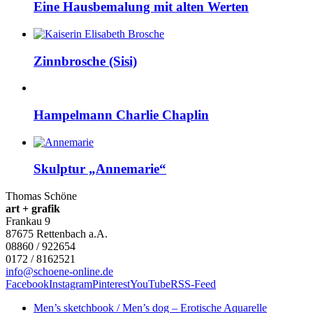
Eine Hausbemalung mit alten Werten
Zinnbrosche (Sisi)
Hampelmann Charlie Chaplin
Skulptur „Annemarie“
Thomas Schöne
art + grafik
Frankau 9
87675
Rettenbach a.A.
08860 / 922654
0172 / 8162521
info@schoene-online.de
Facebook
Instagram
Pinterest
YouTube
RSS-Feed
Men’s sketchbook / Men’s dog – Erotische Aquarelle