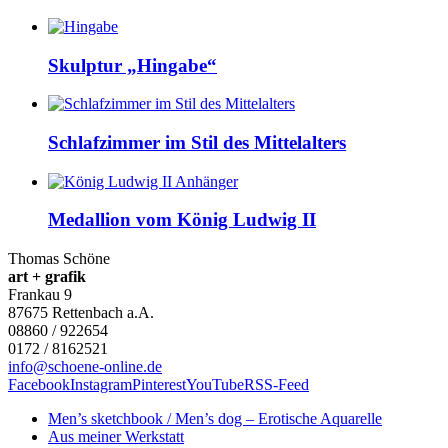
Skulptur „Hingabe“
Schlafzimmer im Stil des Mittelalters
Medallion vom König Ludwig II
Thomas Schöne
art + grafik
Frankau 9
87675
Rettenbach a.A.
08860 / 922654
0172 / 8162521
info@schoene-online.de
Facebook
Instagram
Pinterest
YouTube
RSS-Feed
Men’s sketchbook / Men’s dog – Erotische Aquarelle
Aus meiner Werkstatt