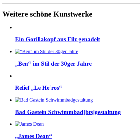
Weitere schöne Kunstwerke
Ein Gorillakopf aus Filz genadelt
„Ben“ im Stil der 30ger Jahre
Relief „Le He´ros“
Bad Gastein Schwimmbad[bts]gestaltung
„James Dean“