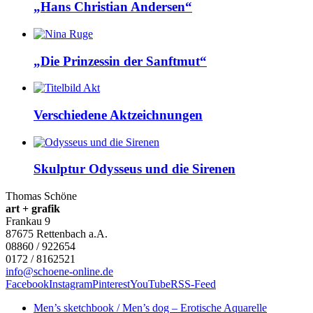
„Hans Christian Andersen“
„Die Prinzessin der Sanftmut“
Verschiedene Aktzeichnungen
Skulptur Odysseus und die Sirenen
Thomas Schöne
art + grafik
Frankau 9
87675
Rettenbach a.A.
08860 / 922654
0172 / 8162521
info@schoene-online.de
Facebook
Instagram
Pinterest
YouTube
RSS-Feed
Men’s sketchbook / Men’s dog – Erotische Aquarelle