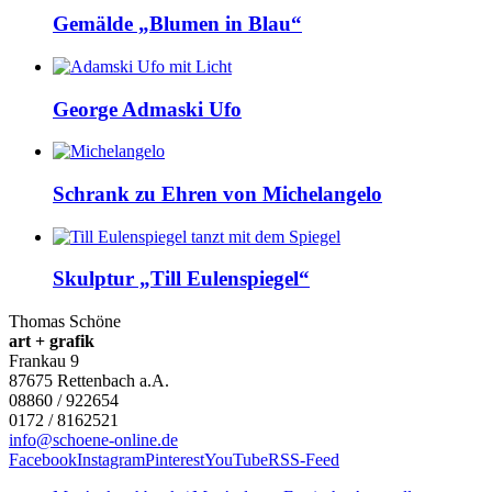
Gemälde „Blumen in Blau“
George Admaski Ufo
Schrank zu Ehren von Michelangelo
Skulptur „Till Eulenspiegel“
Thomas Schöne
art + grafik
Frankau 9
87675
Rettenbach a.A.
08860 / 922654
0172 / 8162521
info@schoene-online.de
Facebook
Instagram
Pinterest
YouTube
RSS-Feed