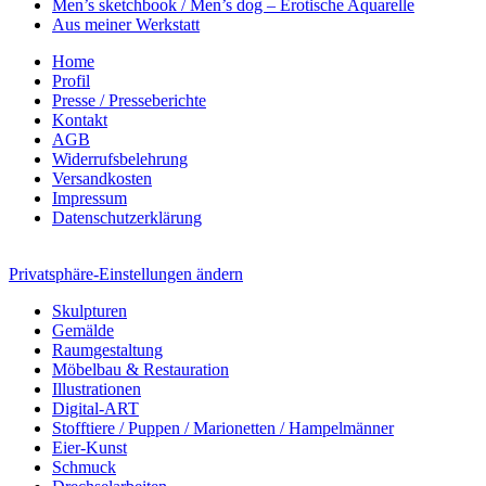
Men’s sketchbook / Men’s dog – Erotische Aquarelle
Aus meiner Werkstatt
Home
Profil
Presse / Presseberichte
Kontakt
AGB
Widerrufsbelehrung
Versandkosten
Impressum
Datenschutzerklärung
Privatsphäre-Einstellungen ändern
Skulpturen
Gemälde
Raumgestaltung
Möbelbau & Restauration
Illustrationen
Digital-ART
Stofftiere / Puppen / Marionetten / Hampelmänner
Eier-Kunst
Schmuck