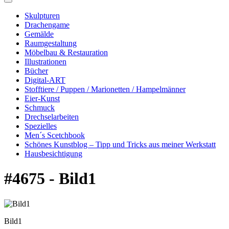
Skulpturen
Drachengame
Gemälde
Raumgestaltung
Möbelbau & Restauration
Illustrationen
Bücher
Digital-ART
Stofftiere / Puppen / Marionetten / Hampelmänner
Eier-Kunst
Schmuck
Drechselarbeiten
Spezielles
Men´s Scetchbook
Schönes Kunstblog – Tipp und Tricks aus meiner Werkstatt
Hausbesichtigung
#4675 - Bild1
Bild1