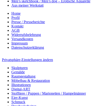
Men’s sketchbook / Men’s dog – Erotische Aquarelle
Aus meiner Werkstatt
Home
Profil
Presse / Presseberichte
Kontakt
AGB
Widerrufsbelehrung
Versandkosten
Impressum
Datenschutzerklärung
Privatsphäre-Einstellungen ändern
Skulpturen
Gemälde
Raumgestaltung
Möbelbau & Restauration
Illustrationen
Digital-ART
Stofftiere / Puppen / Marionetten / Hampelmänner
Eier-Kunst
Schmuck