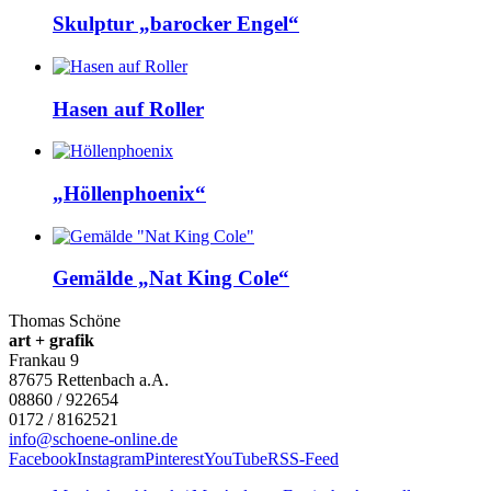
Skulptur „barocker Engel“
Hasen auf Roller
„Höllenphoenix“
Gemälde „Nat King Cole“
Thomas Schöne
art + grafik
Frankau 9
87675
Rettenbach a.A.
08860 / 922654
0172 / 8162521
info@schoene-online.de
Facebook
Instagram
Pinterest
YouTube
RSS-Feed