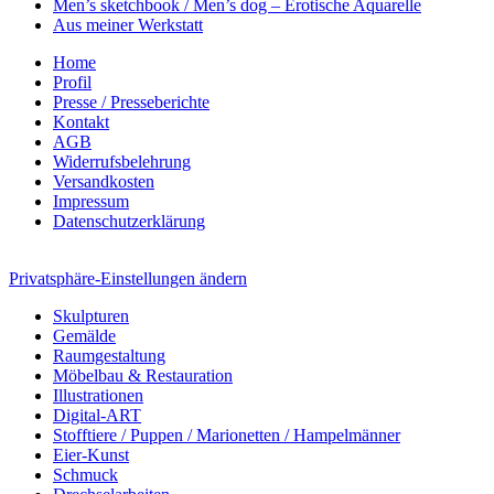
Men’s sketchbook / Men’s dog – Erotische Aquarelle
Aus meiner Werkstatt
Home
Profil
Presse / Presseberichte
Kontakt
AGB
Widerrufsbelehrung
Versandkosten
Impressum
Datenschutzerklärung
Privatsphäre-Einstellungen ändern
Skulpturen
Gemälde
Raumgestaltung
Möbelbau & Restauration
Illustrationen
Digital-ART
Stofftiere / Puppen / Marionetten / Hampelmänner
Eier-Kunst
Schmuck