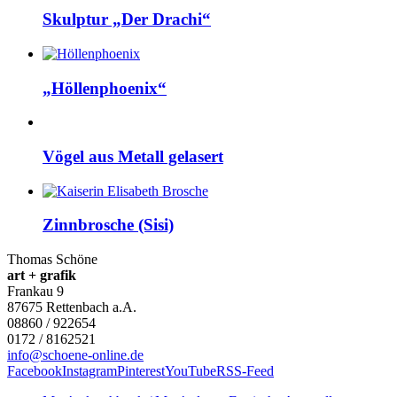
Skulptur „Der Drachi“
„Höllenphoenix“
Vögel aus Metall gelasert
Zinnbrosche (Sisi)
Thomas Schöne
art + grafik
Frankau 9
87675
Rettenbach a.A.
08860 / 922654
0172 / 8162521
info@schoene-online.de
Facebook
Instagram
Pinterest
YouTube
RSS-Feed