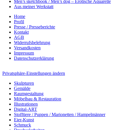
Men’s sketchbook / Men’s dog – Erotische Aquarelle
Aus meiner Werkstatt
Home
Profil
Presse / Presseberichte
Kontakt
AGB
Widerrufsbelehrung
Versandkosten
Impressum
Datenschutzerklärung
Privatsphäre-Einstellungen ändern
Skulpturen
Gemälde
Raumgestaltung
Möbelbau & Restauration
Illustrationen
Digital-ART
Stofftiere / Puppen / Marionetten / Hampelmänner
Eier-Kunst
Schmuck