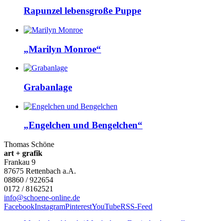
Rapunzel lebensgroße Puppe
„Marilyn Monroe“
Grabanlage
„Engelchen und Bengelchen“
Thomas Schöne
art + grafik
Frankau 9
87675
Rettenbach a.A.
08860 / 922654
0172 / 8162521
info@schoene-online.de
Facebook
Instagram
Pinterest
YouTube
RSS-Feed