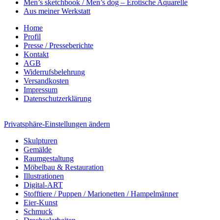
Men’s sketchbook / Men’s dog – Erotische Aquarelle
Aus meiner Werkstatt
Home
Profil
Presse / Presseberichte
Kontakt
AGB
Widerrufsbelehrung
Versandkosten
Impressum
Datenschutzerklärung
Privatsphäre-Einstellungen ändern
Skulpturen
Gemälde
Raumgestaltung
Möbelbau & Restauration
Illustrationen
Digital-ART
Stofftiere / Puppen / Marionetten / Hampelmänner
Eier-Kunst
Schmuck