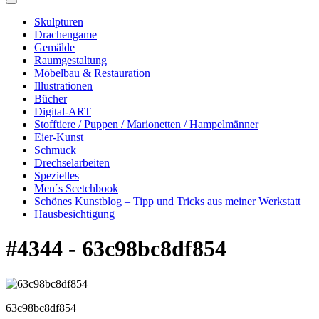
Skulpturen
Drachengame
Gemälde
Raumgestaltung
Möbelbau & Restauration
Illustrationen
Bücher
Digital-ART
Stofftiere / Puppen / Marionetten / Hampelmänner
Eier-Kunst
Schmuck
Drechselarbeiten
Spezielles
Men´s Scetchbook
Schönes Kunstblog – Tipp und Tricks aus meiner Werkstatt
Hausbesichtigung
#4344 - 63c98bc8df854
63c98bc8df854