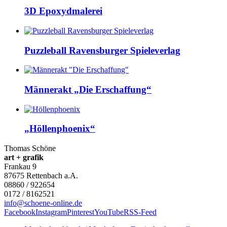
3D Epoxydmalerei
Puzzleball Ravensburger Spieleverlag
Männerakt „Die Erschaffung“
„Höllenphoenix“
Thomas Schöne
art + grafik
Frankau 9
87675
Rettenbach a.A.
08860 / 922654
0172 / 8162521
info@schoene-online.de
Facebook
Instagram
Pinterest
YouTube
RSS-Feed