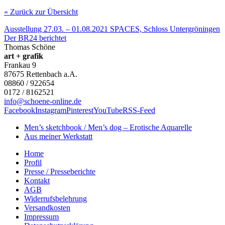
« Zurück zur Übersicht
Ausstellung 27.03. – 01.08.2021 SPACES, Schloss Untergröningen
Der BR24 berichtet
Thomas Schöne
art + grafik
Frankau 9
87675
Rettenbach a.A.
08860 / 922654
0172 / 8162521
info@schoene-online.de
Facebook
Instagram
Pinterest
YouTube
RSS-Feed
Men’s sketchbook / Men’s dog – Erotische Aquarelle
Aus meiner Werkstatt
Home
Profil
Presse / Presseberichte
Kontakt
AGB
Widerrufsbelehrung
Versandkosten
Impressum