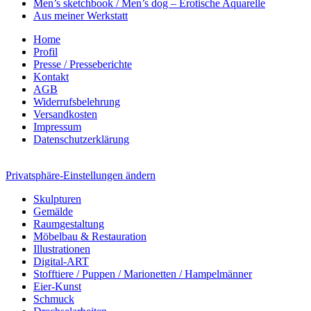
Men’s sketchbook / Men’s dog – Erotische Aquarelle
Aus meiner Werkstatt
Home
Profil
Presse / Presseberichte
Kontakt
AGB
Widerrufsbelehrung
Versandkosten
Impressum
Datenschutzerklärung
Privatsphäre-Einstellungen ändern
Skulpturen
Gemälde
Raumgestaltung
Möbelbau & Restauration
Illustrationen
Digital-ART
Stofftiere / Puppen / Marionetten / Hampelmänner
Eier-Kunst
Schmuck