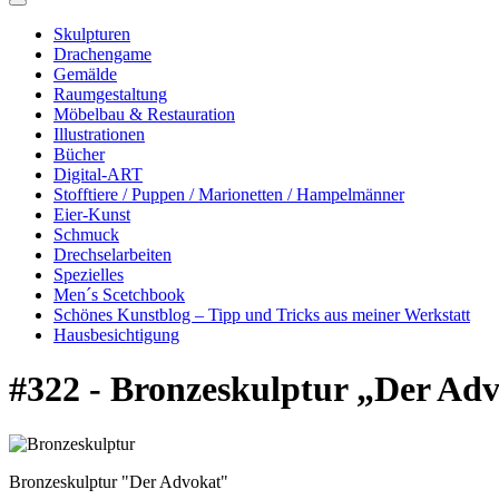
Skulpturen
Drachengame
Gemälde
Raumgestaltung
Möbelbau & Restauration
Illustrationen
Bücher
Digital-ART
Stofftiere / Puppen / Marionetten / Hampelmänner
Eier-Kunst
Schmuck
Drechselarbeiten
Spezielles
Men´s Scetchbook
Schönes Kunstblog – Tipp und Tricks aus meiner Werkstatt
Hausbesichtigung
#322 - Bronzeskulptur „Der Ad
Bronzeskulptur "Der Advokat"