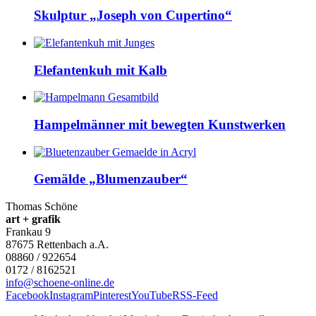
Skulptur „Joseph von Cupertino“
Elefantenkuh mit Kalb
Hampelmänner mit bewegten Kunstwerken
Gemälde „Blumenzauber“
Thomas Schöne
art + grafik
Frankau 9
87675
Rettenbach a.A.
08860 / 922654
0172 / 8162521
info@schoene-online.de
Facebook
Instagram
Pinterest
YouTube
RSS-Feed