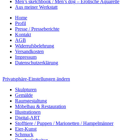
Men’s sketchbook / Men’s dog – Erotische Aquarelle
Aus meiner Werkstatt
Home
Profil
Presse / Presseberichte
Kontakt
AGB
Widerrufsbelehrung
Versandkosten
Impressum
Datenschutzerklärung
Privatsphäre-Einstellungen ändern
Skulpturen
Gemälde
Raumgestaltung
Möbelbau & Restauration
Illustrationen
Digital-ART
Stofftiere / Puppen / Marionetten / Hampelmänner
Eier-Kunst
Schmuck