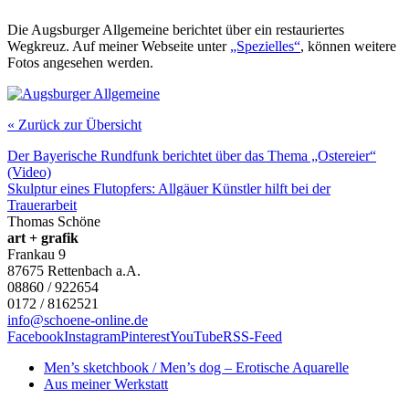
Die Augsburger Allgemeine berichtet über ein restauriertes
Wegkreuz. Auf meiner Webseite unter
„Spezielles“
, können weitere
Fotos angesehen werden.
« Zurück zur Übersicht
Der Bayerische Rundfunk berichtet über das Thema „Ostereier“
(Video)
Skulptur eines Flutopfers: Allgäuer Künstler hilft bei der
Trauerarbeit
Thomas Schöne
art + grafik
Frankau 9
87675
Rettenbach a.A.
08860 / 922654
0172 / 8162521
info@schoene-online.de
Facebook
Instagram
Pinterest
YouTube
RSS-Feed
Men’s sketchbook / Men’s dog – Erotische Aquarelle
Aus meiner Werkstatt