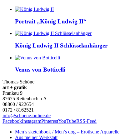
Portrait „König Ludwig II“
König Ludwig II Schlüsselanhänger
Venus von Botticelli
Thomas Schöne
art + grafik
Frankau 9
87675
Rettenbach a.A.
08860 / 922654
0172 / 8162521
info@schoene-online.de
Facebook
Instagram
Pinterest
YouTube
RSS-Feed
Men’s sketchbook / Men’s dog – Erotische Aquarelle
Aus meiner Werkstatt