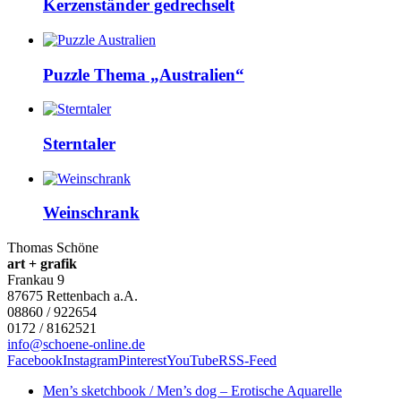
Kerzenständer gedrechselt
Puzzle Thema „Australien“
Sterntaler
Weinschrank
Thomas Schöne
art + grafik
Frankau 9
87675
Rettenbach a.A.
08860 / 922654
0172 / 8162521
info@schoene-online.de
Facebook
Instagram
Pinterest
YouTube
RSS-Feed
Men’s sketchbook / Men’s dog – Erotische Aquarelle