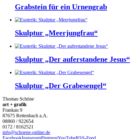
Grabstein für ein Urnengrab
Skulptur „Meerjungfrau“
Skulptur „Der auferstandene Jesus“
Skulptur „Der Grabesengel“
Thomas Schöne
art + grafik
Frankau 9
87675
Rettenbach a.A.
08860 / 922654
0172 / 8162521
info@schoene-online.de
Facebook
Instagram
Pinterest
YouTube
RSS-Feed