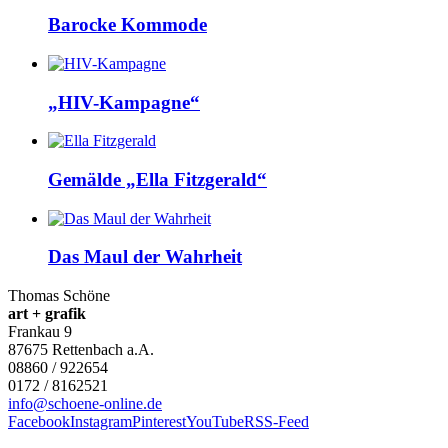
Barocke Kommode
„HIV-Kam­pa­g­ne“
Gemälde „Ella Fitzgerald“
Das Maul der Wahrheit
Thomas Schöne
art + grafik
Frankau 9
87675
Rettenbach a.A.
08860 / 922654
0172 / 8162521
info@schoene-online.de
Facebook
Instagram
Pinterest
YouTube
RSS-Feed