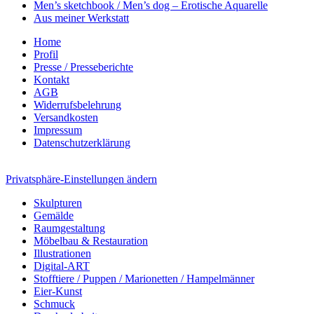
Men’s sketchbook / Men’s dog – Erotische Aquarelle
Aus meiner Werkstatt
Home
Profil
Presse / Presseberichte
Kontakt
AGB
Widerrufsbelehrung
Versandkosten
Impressum
Datenschutzerklärung
Privatsphäre-Einstellungen ändern
Skulpturen
Gemälde
Raumgestaltung
Möbelbau & Restauration
Illustrationen
Digital-ART
Stofftiere / Puppen / Marionetten / Hampelmänner
Eier-Kunst
Schmuck