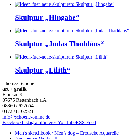
Skulptur „Hingabe“
Skulptur „Judas Thaddäus“
Skulptur „Lilith“
Thomas Schöne
art + grafik
Frankau 9
87675
Rettenbach a.A.
08860 / 922654
0172 / 8162521
info@schoene-online.de
Facebook
Instagram
Pinterest
YouTube
RSS-Feed
Men’s sketchbook / Men’s dog – Erotische Aquarelle
Aus meiner Werkstatt