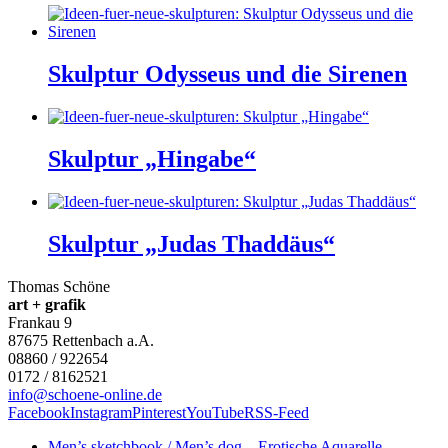
Skulptur Odysseus und die Sirenen
Skulptur „Hingabe“
Skulptur „Judas Thaddäus“
Thomas Schöne
art + grafik
Frankau 9
87675
Rettenbach a.A.
08860 / 922654
0172 / 8162521
info@schoene-online.de
Facebook
Instagram
Pinterest
YouTube
RSS-Feed
Men’s sketchbook / Men’s dog – Erotische Aquarelle