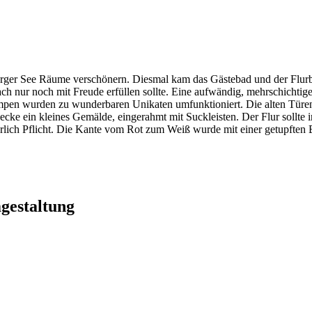
rger See Räume verschönern. Diesmal kam das Gästebad und der Flurbe
infach nur noch mit Freude erfüllen sollte. Eine aufwändig, mehrschich
ampen wurden zu wunderbaren Unikaten umfunktioniert. Die alten Türe
cke ein kleines Gemälde, eingerahmt mit Suckleisten. Der Flur sollte
ürlich Pflicht. Die Kante vom Rot zum Weiß wurde mit einer getupften B
estaltung