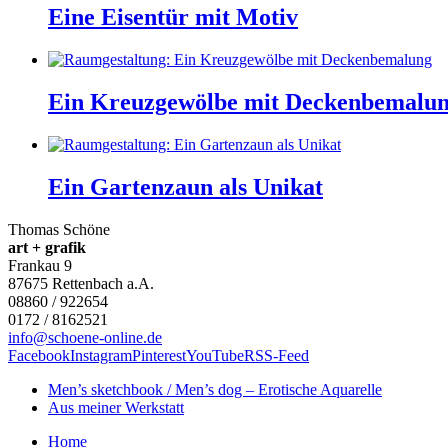
Eine Eisentür mit Motiv
Ein Kreuzgewölbe mit Deckenbemalu
Ein Gartenzaun als Unikat
Thomas Schöne
art + grafik
Frankau 9
87675
Rettenbach a.A.
08860 / 922654
0172 / 8162521
info@schoene-online.de
Facebook
Instagram
Pinterest
YouTube
RSS-Feed
Men’s sketchbook / Men’s dog – Erotische Aquarelle
Aus meiner Werkstatt
Home